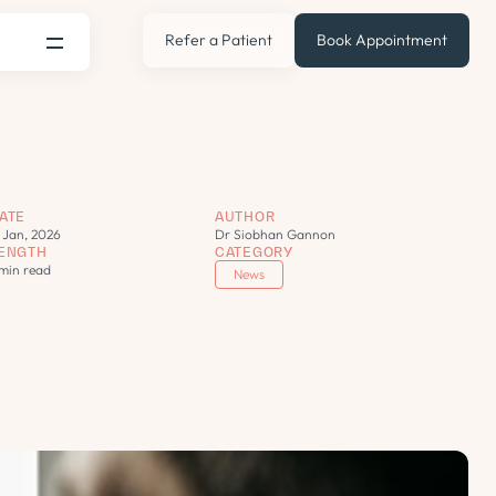
Refer a Patient
Book Appointment
ATE
AUTHOR
7 Jan, 2026
Dr Siobhan Gannon
ENGTH
CATEGORY
 min read
News
s