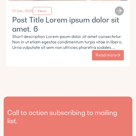
01 Dec, 2025
News
Post Title Lorem ipsum dolor sit
amet. 6
Short description Lorem ipsum dolor sit amet consectetur.
Non in ut etiam egestas condimentum turpis vitae in libero.
Urna vulputate sit sem non ultricies pharetra sodales.
Tempus lorem euismod morbi ac tincidunt pellentesque.
Read more
Turpis nisl eu sapien et eu.
Call to action subscribing to mailing
list.