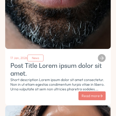
17 Jan, 2026
News
Post Title Lorem ipsum dolor sit
amet.
Short description Lorem ipsum dolor sit amet consectetur.
Non in ut etiam egestas condimentum turpis vitae in libero.
Urna vulputate sit sem non ultricies pharetra sodales.
Tempus lorem euismod morbi ac tincidunt pellentesque.
Read more
Turpis nisl eu sapien et eu.