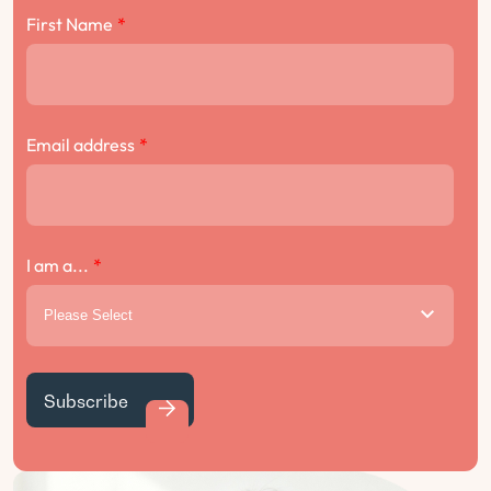
First Name
*
Email address
*
I am a...
*