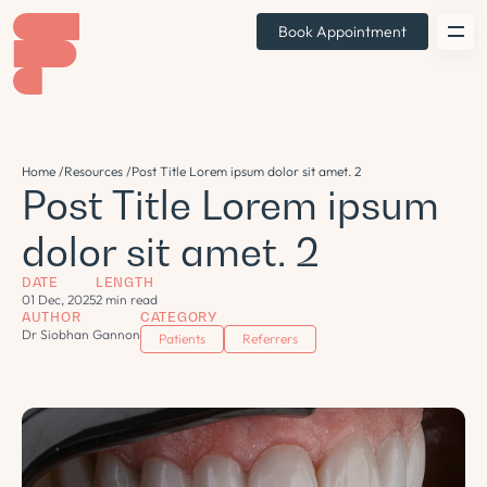
Book Appointment
Home /
Resources /
Post Title Lorem ipsum dolor sit amet. 2
Post Title Lorem ipsum
dolor sit amet. 2
DATE
LENGTH
01 Dec, 2025
2 min read
AUTHOR
CATEGORY
Dr Siobhan Gannon
Patients
Referrers